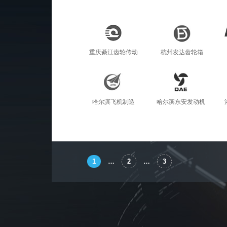
重庆綦江齿轮传动
杭州发达齿轮箱
哈尔滨飞机制造
哈尔滨东安发动机
1
…
2
…
3