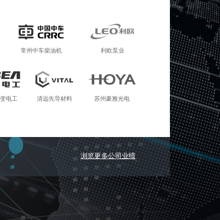
常州中车柴油机
利欧泵业
变电工
清远先导材料
苏州豪雅光电
浏览更多公司业绩