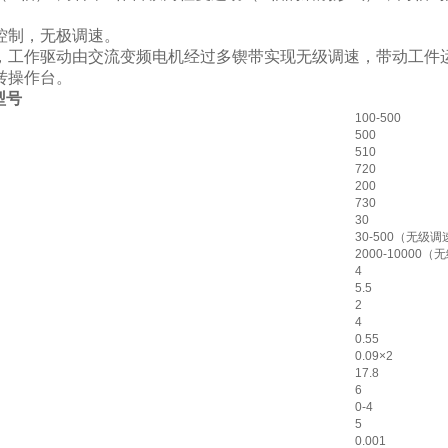
控制，无极调速。
，工作驱动由交流变频电机经过多锲带实现无级调速，带动工件
转操作台。
型号
100-500
500
510
720
200
730
30
30-500（无级调
2000-10000
4
5.5
2
4
0.55
0.09×2
17.8
6
0-4
5
0.001