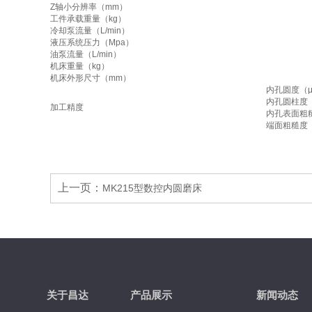
Z轴小分辨率（mm）
工件承载重量（kg）
冷却泵流量（L/min）
液压系统压力（Mpa）
油泵流量（L/min）
机床重量（kg）
机床外形尺寸（mm）
内孔圆度（
内孔圆柱度
加工精度
内孔表面粗
端面粗糙度
上一页：
MK215型数控内圆磨床
关于昌达
产品展示
新闻动态