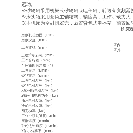
运动。
※砂轮轴采用机械式砂轮轴或电主轴，转速有变频器
※床头箱采用套筒主轴结构，精度高，工作承载力大
※本机床为全封闭罩壳，后置背包式电器箱，前置回
机床
磨削孔径范围（mm）
磨削深度（mm）
罩内
工件旋径（mm）
罩外
进给滑板行程（mm）
工作台行程（mm）
车头箱回转角度（°）
工件转速（r/min）
砂轮转速（r/min）
工件电机功率（kw）
砂轮电机功率（kw）
X轴伺服电机功率（kw）
Z轴伺服电机功率（kw）
油压电机功率（kw）
冷却电机功率（kw）
额定功率（kw）
工作台移动速度m/min
磨削速度（m/min）
砂轮进给速度（m/min）
X轴小分辨率（mm）