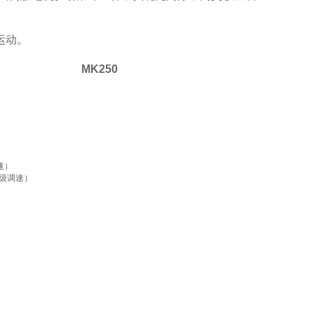
运动。
MK250
速）
（无级调速）