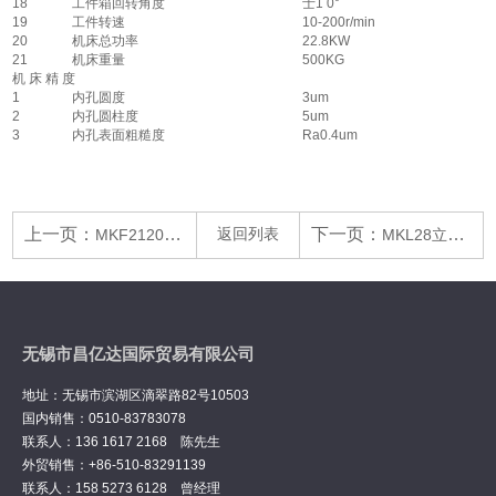
18
工件箱回转角度
士1 0°
19
工件转速
10-200r/min
20
机床总功率
22.8KW
21
机床重量
500KG
机 床 精 度
1
内孔圆度
3um
2
内孔圆柱度
5um
3
内孔表面粗糙度
Ra0.4um
上一页：
返回列表
下一页：
MKF2120+(B轴)型 数控复合磨床
MKL28立式数控多功能复合磨床
无锡市昌亿达国际贸易有限公司
地址：无锡市滨湖区滴翠路82号10503
国内销售：0510-83783078
联系人：136 1617 2168 陈先生
外贸销售：+86-510-83291139
联系人：158 5273 6128 曾经理