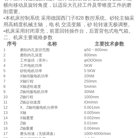
横向移动及旋转角度，以适应大孔径工件及带锥度工件的磨
削需要。
•本机床控制系统 采用德国西门子828 数控系统。砂轮主轴采
用高精度机械主轴 ，电 机 交流变频 ，砂 轮转速无极调整。
•机床采用封闭罩壳，前置回转操作台，后置背包式电气箱。
二、机床主要规格参数
序号
名称
主要技术参数
1
磨削内孔直径范围
φ50 ~ 800mm
2
磨削内孔深度
800mm
3
工件旋径（罩外）
φlOOOmm
4
工件电机功率
5KW
5
砂轮电机功率
5.5KW
6
X轴伺服电机功率
20NM
7
X轴行程
250mm
8
X轴进给速度
5m/min
9
Z轴伺服电机功率
30NM
10
Z轴行程
1000mm
11
Z轴运动速度
lOm/min
12
X、Z轴伺服电机分辨率
0.001mm
13
X轴
0.005mm
14
X轴重覂
0.002mm
15
Z轴
0.01mm
16
Z轴重攫
0.004mm
17
磨头转速（无级调速）
1000-6000r/min