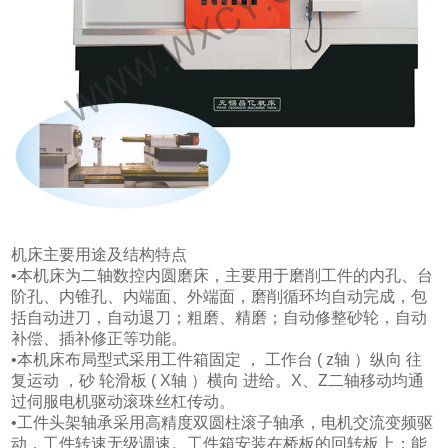
机床主要用途及结构特点
•本机床为二轴数控内圆磨床，主要用于磨削工件的内孔、台
阶孔、内锥孔、内端面、外端面，磨削循环均自动完成，包
括自动进刀，自动退刀；粗磨、精磨；自动修整砂轮，自动
补偿、插补修正等功能。
•本机床布局型式采用工件箱固定 ， 工作台 ( z轴 ）纵向 往
复运动 ，砂 轮滑板 ( X轴 ）横向 进给。X、Z二轴移动均通
过伺服电机驱动滚珠丝杠传动。
•工件头架轴承采用高精度双圆柱滚子轴承，电机交流变频驱
动，工件转速无级调速。工件箱安装在桥板的回转板上；能